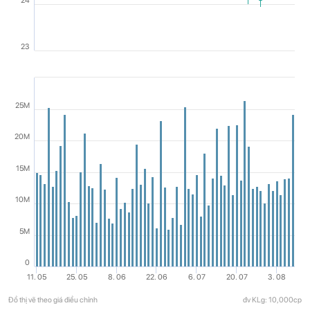
24
23
25M
20M
15M
10M
5M
0
11. 05
25. 05
8. 06
22. 06
6. 07
20. 07
3. 08
Đồ thị vẽ theo giá điều chỉnh
đv KLg: 10,000cp