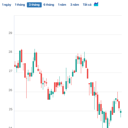
1 ngày
1 tháng
3 tháng
6 tháng
1 năm
3 năm
Tất cả
29
28
27
26
25