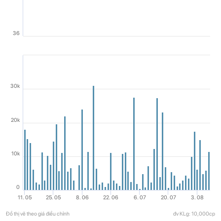
36
30k
20k
10k
0
11. 05
25. 05
8. 06
22. 06
6. 07
20. 07
3. 08
Đồ thị vẽ theo giá điều chỉnh
đv KLg: 10,000cp