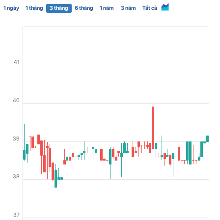
1 ngày
1 tháng
3 tháng
6 tháng
1 năm
3 năm
Tất cả
41
40
39
38
37