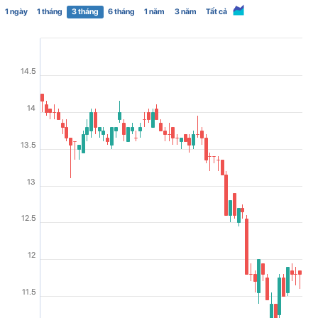
1 ngày
1 tháng
3 tháng
6 tháng
1 năm
3 năm
Tất cả
14.5
14
13.5
13
12.5
12
11.5