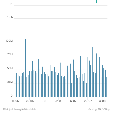
11
10.5
100M
75M
50M
25M
0
11. 05
25. 05
8. 06
22. 06
6. 07
20. 07
3. 08
Đồ thị vẽ theo giá điều chỉnh
đv KLg: 10,000cp