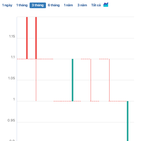
1 ngày
1 tháng
3 tháng
6 tháng
1 năm
3 năm
Tất cả
1.15
1.1
1.05
1
0.95