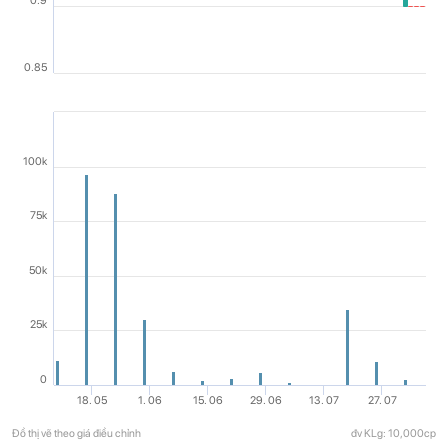
0.9
0.85
100k
75k
50k
25k
0
18. 05
1. 06
15. 06
29. 06
13. 07
27. 07
Đồ thị vẽ theo giá điều chỉnh
đv KLg: 10,000cp