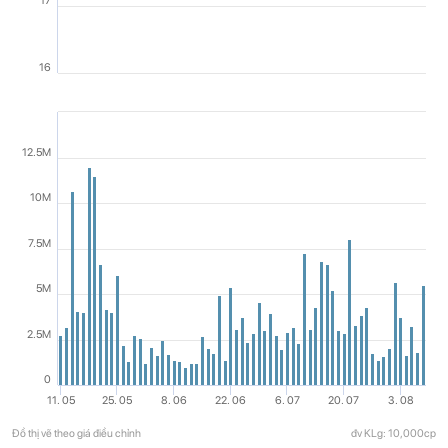
17
16
12.5M
10M
7.5M
5M
2.5M
0
11. 05
25. 05
8. 06
22. 06
6. 07
20. 07
3. 08
Đồ thị vẽ theo giá điều chỉnh
đv KLg: 10,000cp