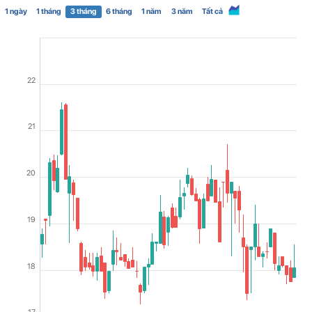
1 ngày
1 tháng
3 tháng
6 tháng
1 năm
3 năm
Tất cả
22
21
20
19
18