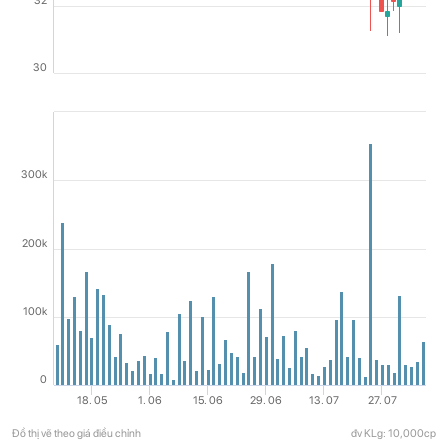
32
30
300k
200k
100k
0
18. 05
1. 06
15. 06
29. 06
13. 07
27. 07
Đồ thị vẽ theo giá điều chỉnh
đv KLg: 10,000cp