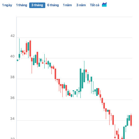
1 ngày
1 tháng
3 tháng
6 tháng
1 năm
3 năm
Tất cả
42
40
38
36
34