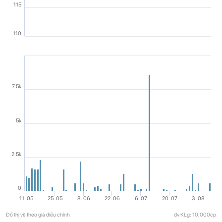
115
110
7.5k
5k
2.5k
0
11. 05
25. 05
8. 06
22. 06
6. 07
20. 07
3. 08
Đồ thị vẽ theo giá điều chỉnh
đv KLg: 10,000cp