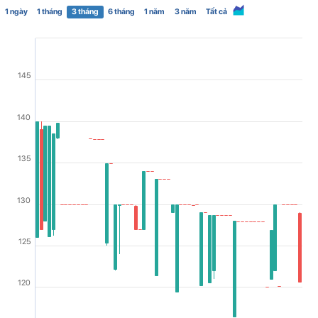
1 ngày
1 tháng
3 tháng
6 tháng
1 năm
3 năm
Tất cả
145
140
135
130
125
120