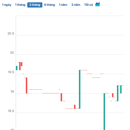
1 ngày
1 tháng
3 tháng
6 tháng
1 năm
3 năm
Tất cả
20.5
20
19.5
19
18.5