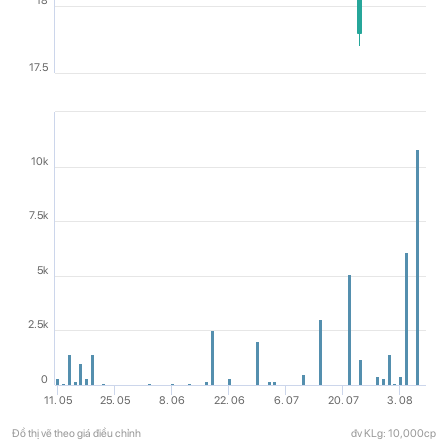
18
17.5
10k
7.5k
5k
2.5k
0
11. 05
25. 05
8. 06
22. 06
6. 07
20. 07
3. 08
Đồ thị vẽ theo giá điều chỉnh
đv KLg: 10,000cp