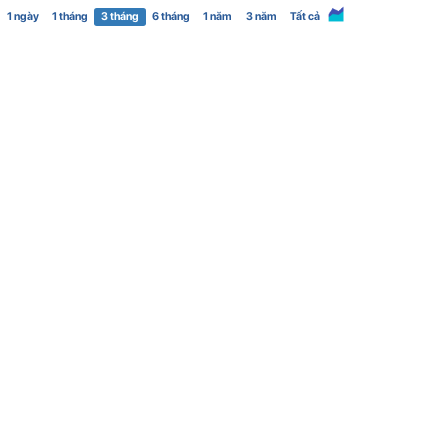
1 ngày
1 tháng
3 tháng
6 tháng
1 năm
3 năm
Tất cả