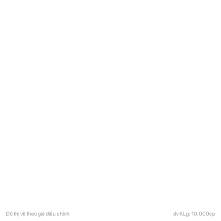
Đồ thị vẽ theo giá điều chỉnh
đv KLg: 10,000cp