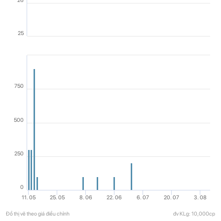
26
25
750
500
250
0
11. 05
25. 05
8. 06
22. 06
6. 07
20. 07
3. 08
Đồ thị vẽ theo giá điều chỉnh
đv KLg: 10,000cp