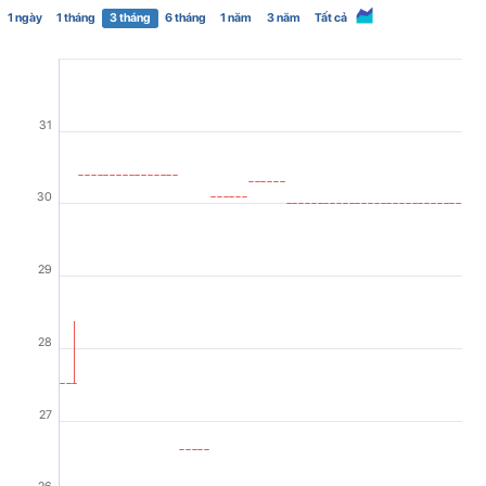
1 ngày
1 tháng
3 tháng
6 tháng
1 năm
3 năm
Tất cả
31
30
29
28
27