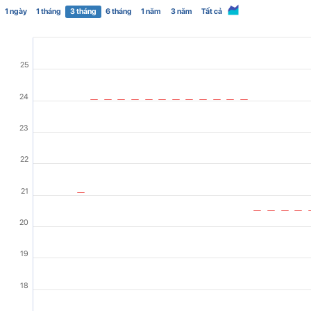
1 ngày
1 tháng
3 tháng
6 tháng
1 năm
3 năm
Tất cả
25
24
23
22
21
20
19
18