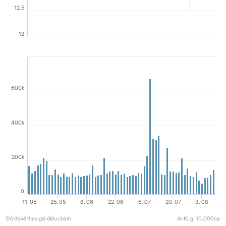
12.5
12
600k
400k
200k
0
11. 05
25. 05
8. 06
22. 06
6. 07
20. 07
3. 08
Đồ thị vẽ theo giá điều chỉnh
đv KLg: 10,000cp