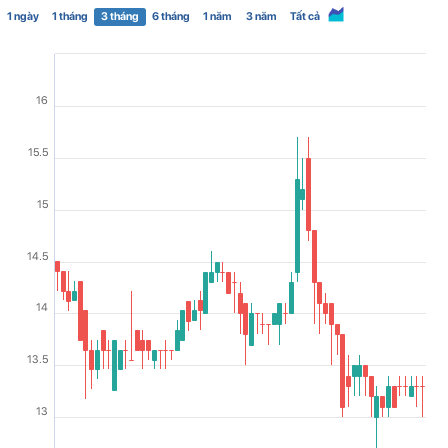
1 ngày
1 tháng
3 tháng
6 tháng
1 năm
3 năm
Tất cả
16
15.5
15
14.5
14
13.5
13