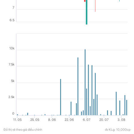
7
6.5
10k
7.5k
5k
2.5k
0
11. 05
25. 05
8. 06
22. 06
6. 07
20. 07
3. 08
Đồ thị vẽ theo giá điều chỉnh
đv KLg: 10,000cp