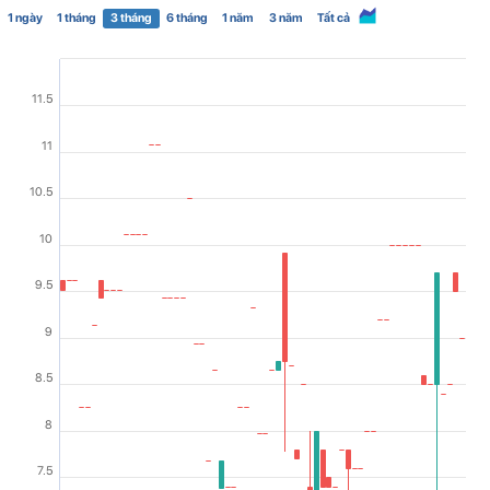
1 ngày
1 tháng
3 tháng
6 tháng
1 năm
3 năm
Tất cả
11.5
11
10.5
10
9.5
9
8.5
8
7.5