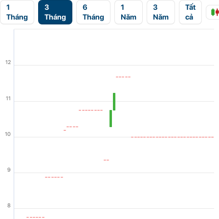
1
3
6
1
3
Tất
Tháng
Tháng
Tháng
Năm
Năm
cả
12
11
10
9
8