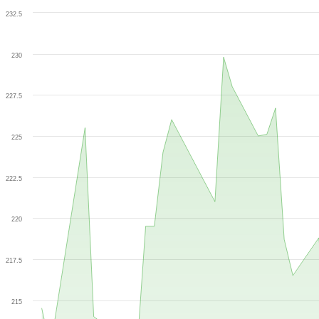
232.5
230
227.5
225
222.5
220
217.5
215