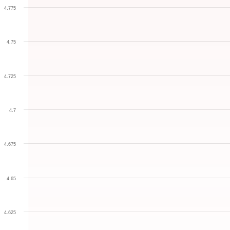
4.775
4.75
4.725
4.7
4.675
4.65
4.625