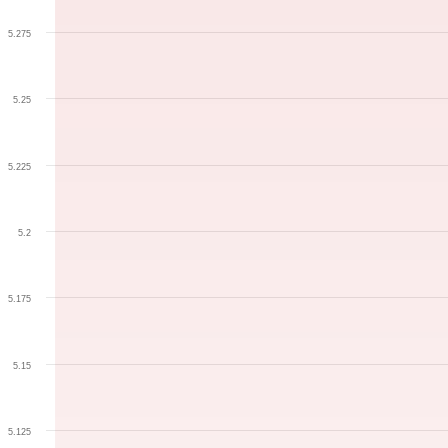
5.275
5.25
5.225
5.2
5.175
5.15
5.125