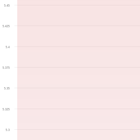
5.45
5.425
5.4
5.375
5.35
5.325
5.3