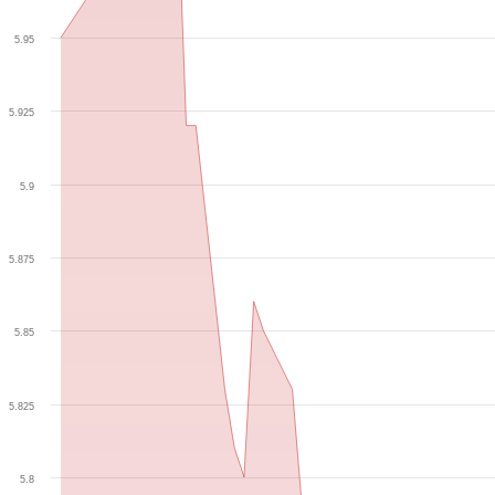
5.95
5.925
5.9
5.875
5.85
5.825
5.8